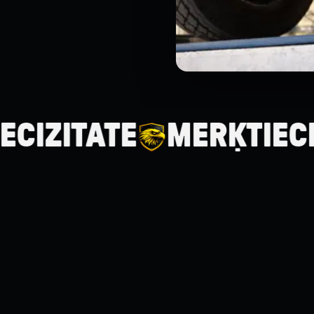
TĀTE
MĒRĶTIECĪBA