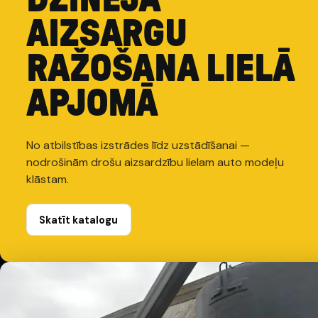
AIZSARGU
RAŽOŠANA LIELĀ
APJOMĀ
No atbilstības izstrādes līdz uzstādīšanai —
nodrošinām drošu aizsardzību lielam auto modeļu
klāstam.
Skatīt katalogu