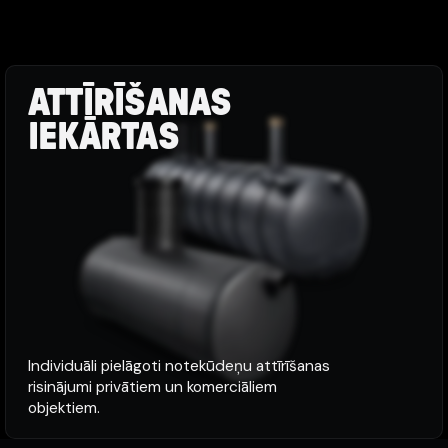
ATTĪRĪŠANAS
IEKĀRTAS
Individuāli pielāgoti notekūdeņu attīrīšanas
risinājumi privātiem un komerciāliem
objektiem.