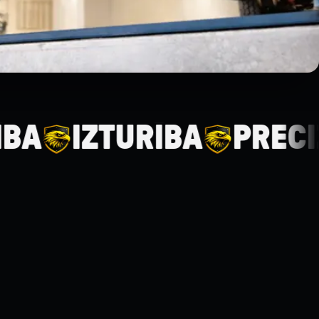
IZTURĪBA
PRECIZITĀT