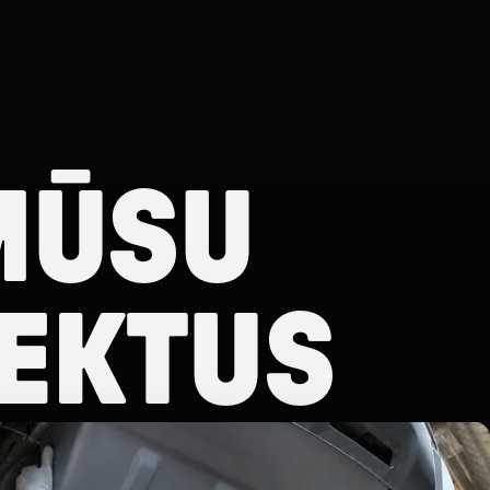
MŪSU
EKTUS
EKTUS