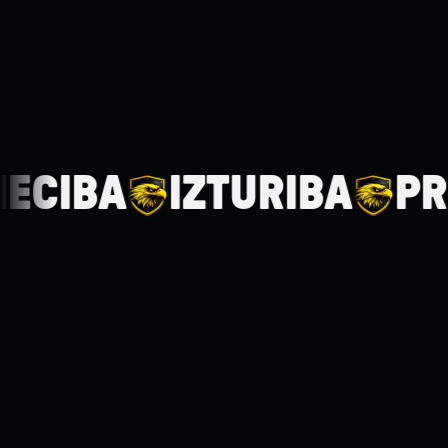
A
IZTURĪBA
PRECIZI