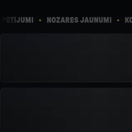
ĒTĪJUMI
NOZARES JAUNUMI
KOM