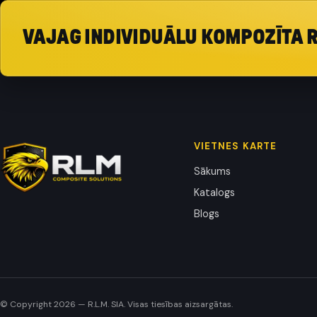
VAJAG INDIVIDUĀLU KOMPOZĪTA 
VIETNES KARTE
Sākums
Katalogs
Blogs
© Copyright 2026 — R.L.M. SIA. Visas tiesības aizsargātas.