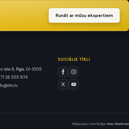
Runāt ar mūsu ekspertiem
SOCIĀLIE TĪKLI
 iela 8, Riga, LV-1005
71 26 555 974
nfo@rlm.lv
Mājaslapu izstrādāja
Alex Sladman