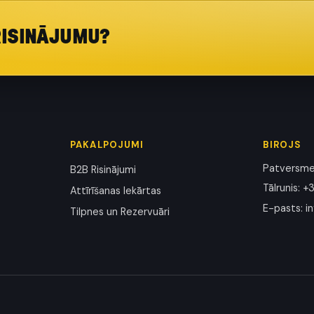
RISINĀJUMU?
PAKALPOJUMI
BIROJS
Patversmes
B2B Risinājumi
Tālrunis
:
+3
Attīrīšanas Iekārtas
E-pasts
:
i
Tilpnes un Rezervuāri