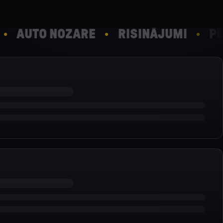
AUTO NOZARE
RISINĀJUMI
PĒTĪ