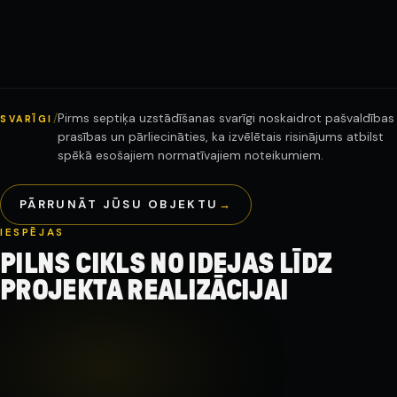
Pirms septiķa uzstādīšanas svarīgi noskaidrot pašvaldības
/
SVARĪGI
prasības un pārliecināties, ka izvēlētais risinājums atbilst
spēkā esošajiem normatīvajiem noteikumiem.
PĀRRUNĀT JŪSU OBJEKTU
→
IESPĒJAS
PILNS CIKLS NO IDEJAS LĪDZ
PROJEKTA REALIZĀCIJAI