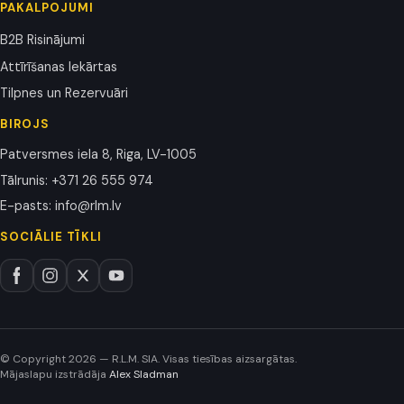
PAKALPOJUMI
B2B Risinājumi
Attīrīšanas Iekārtas
Tilpnes un Rezervuāri
BIROJS
Patversmes iela 8, Riga, LV-1005
Tālrunis
:
+371 26 555 974
E-pasts
:
info@rlm.lv
SOCIĀLIE TĪKLI
© Copyright 2026 — R.L.M. SIA. Visas tiesības aizsargātas.
Mājaslapu izstrādāja
Alex Sladman