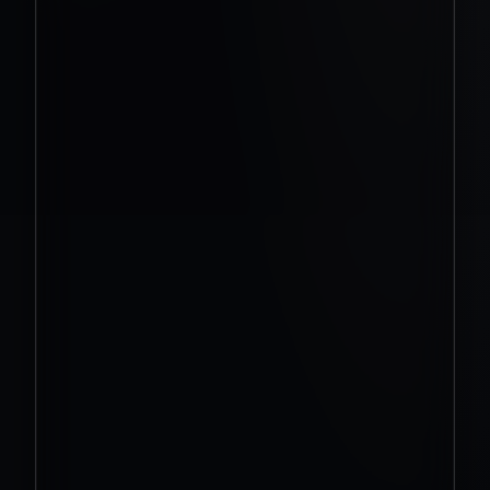
Kompozītmateriālu pagrabs bija viens no mūsu
īstenotajiem attīstības projektiem, kura mērķis bija
radīt modernu un ilgtspējīgu risinājumu dārzeņu un
augļu uzglabāšanai. Projekta ietvaros mēs
izstrādājām pagraba konstrukciju, kas apvienoja
kompozītmateriālu izturību, hermētiskumu un
praktisku uzstādīšanu.
Atšķirībā no tradicionālajiem betona vai koka
pagrabiem, kompozītmateriālu pagraba ideja
balstījās uz stabilu mikroklimatu, aizsardzību pret
mitrumu un ilgmūžīgu konstrukciju. Šāds risinājums
bija īpaši interesants tiem, kuri meklēja alternatīvu
klasiskajai pagraba būvniecībai.