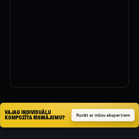
nepiedāvājam kompozītmateriālu pagrabus kā
standarta produktu. Tomēr, ja ir nopietna interese
par šāda risinājuma tālāku attīstību, ražošanu vai
ieviešanu tirgū, mēs esam gatavi izskatīt
sadarbības iespējas ar ieinteresētiem partneriem,
sponsoriem vai investoriem.
RLM Engineering
Kompozītmateriālu inženierijas speciālisti
VAJAG INDIVIDUĀLU
Runāt ar mūsu ekspertiem
KOMPOZĪTA RISINĀJUMU?