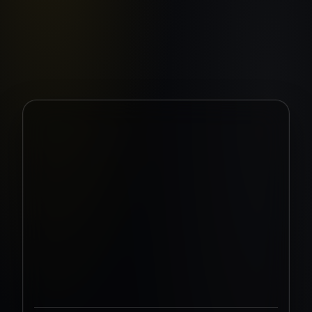
2022-06-30
4 min
lasīšanai
RISINĀJUMI
KOMPOZĪTMATERIĀLU
PAGRABS DĀRZEŅU UN
AUGĻU GLABĀŠANAI
Kā mēs izstrādājām kompozītmateriālu pagrabu
dārzeņu un augļu ilgtermiņa glabāšanai - izturīgu,
hermētisku un praktiski uzstādāmu risinājumu.