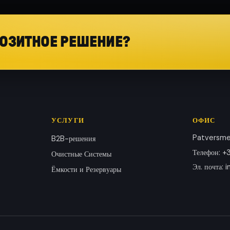
ОЗИТНОЕ РЕШЕНИЕ?
УСЛУГИ
ОФИС
Patversmes
B2B-решения
Телефон
:
+3
Очистные Системы
Эл. почта
:
i
Ёмкости и Резервуары