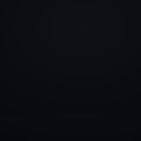
info@rlm.lv
+371 26 555 974
Каталог
Услуги
Блог
Контакты
▾