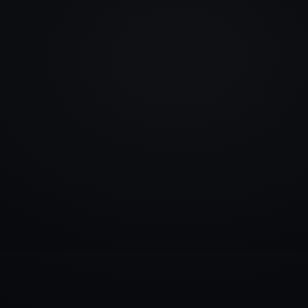
info@rlm.lv
+371 26 555 974
Каталог
Услуги
Блог
Контакты
▾