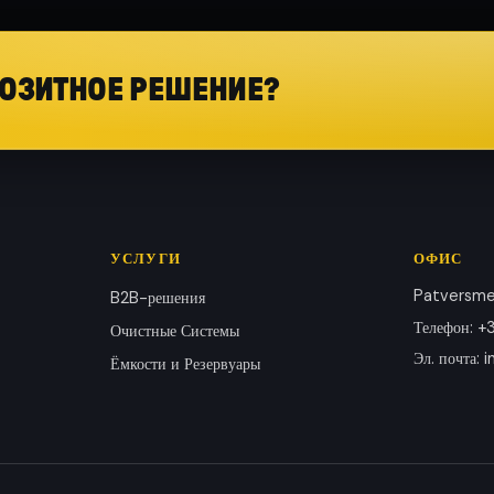
ОЗИТНОЕ РЕШЕНИЕ?
УСЛУГИ
ОФИС
Patversmes
B2B-решения
Телефон
:
+3
Очистные Системы
Эл. почта
:
i
Ёмкости и Резервуары