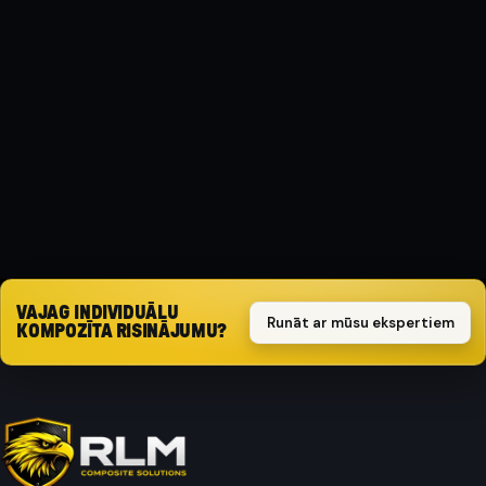
MATERIĀLS
Kompozīts
AIZSARGA TIPS
Triecienizturīgs
Pieprasīt piedāvājumu
VAJAG INDIVIDUĀLU
Runāt ar mūsu ekspertiem
KOMPOZĪTA RISINĀJUMU?