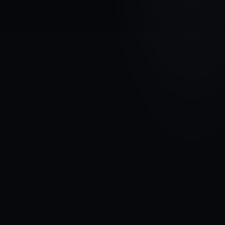
AUTOMAŠĪNAS MARKA
MITSUBISHI
MODELIS
Carisma
GADI
1995 - 1999