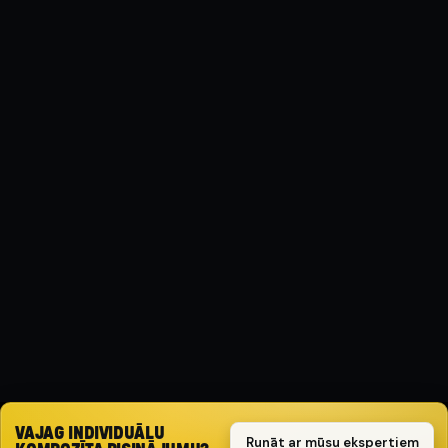
MATERIĀLS
Kompozīts
AIZSARGA TIPS
Triecienizturīgs
SPECIFIKĀCIJA
Diesel only
KOMPLEKTS
2 daļu komplekts
Pieprasīt piedāvājumu
VAJAG INDIVIDUĀLU
Runāt ar mūsu ekspertiem