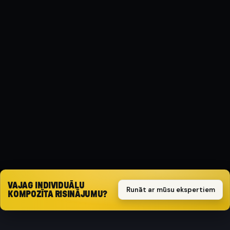
MATERIĀLS
Kompozīts
AIZSARGA TIPS
Triecienizturīgs
KOMPLEKTS
3 daļu komplekts
Pieprasīt piedāvājumu
VAJAG INDIVIDUĀLU
Runāt ar mūsu ekspertiem
KOMPOZĪTA RISINĀJUMU?