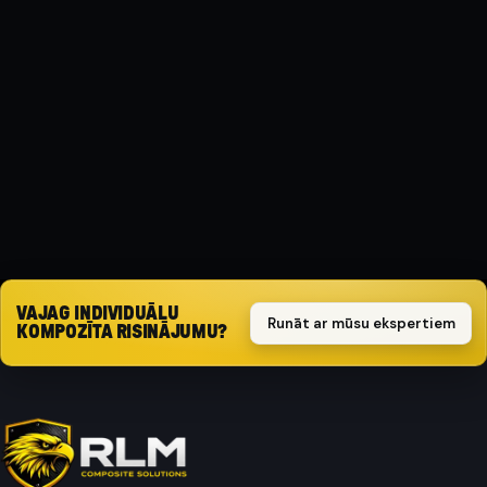
MATERIĀLS
Kompozīts
AIZSARGA TIPS
Triecienizturīgs
Pieprasīt piedāvājumu
VAJAG INDIVIDUĀLU
Runāt ar mūsu ekspertiem
KOMPOZĪTA RISINĀJUMU?