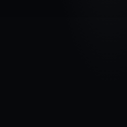
AUTOMAŠĪNAS MARKA
HYUNDAI
MODELIS
i20 II
GADI
2018 - 2020