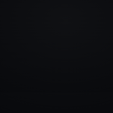
info@rlm.lv
+371 26 555 974
Katalogs
Pakalpojumi
Blogs
Kontakti
▾