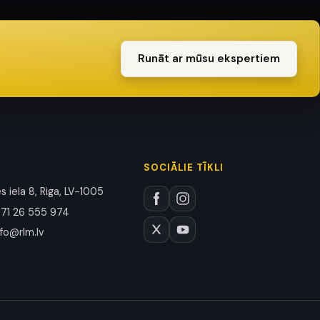
Runāt ar mūsu ekspertiem
SOCIĀLIE TĪKLI
 iela 8, Riga, LV-1005
71 26 555 974
nfo@rlm.lv