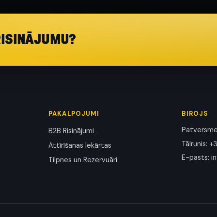
RISINĀJUMU?
PAKALPOJUMI
BIROJS
Patversmes
B2B Risinājumi
Tālrunis
:
+3
Attīrīšanas Iekārtas
E-pasts
:
i
Tilpnes un Rezervuāri