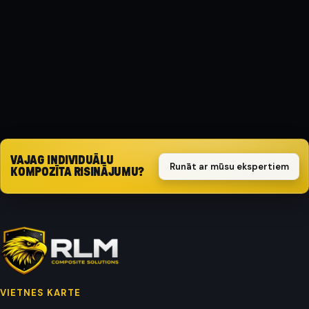
Kompozīts
AIZSARGA TIPS
Triecienizturīgs
Pieprasīt piedāvājumu
VAJAG INDIVIDUĀLU
Runāt ar mūsu ekspertiem
KOMPOZĪTA RISINĀJUMU?
VIETNES KARTE