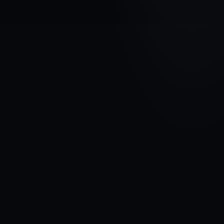
AUTOMAŠĪNAS MARKA
HONDA
MODELIS
Civic Type-R VII
GADI
2001 - 2003
MATERIĀLS