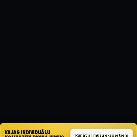
MATERIĀLS
Kompozīts
AIZSARGA TIPS
Triecienizturīgs
SPECIFIKĀCIJA
( FWD )
PIEDZIŅA
FWD
Pieprasīt piedāvājumu
VAJAG INDIVIDUĀLU
Runāt ar mūsu ekspertiem