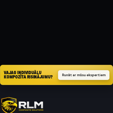
MATERIĀLS
Kompozīts
AIZSARGA TIPS
Triecienizturīgs
Pieprasīt piedāvājumu
VAJAG INDIVIDUĀLU
Runāt ar mūsu ekspertiem
KOMPOZĪTA RISINĀJUMU?