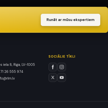
Runāt ar mūsu ekspertiem
SOCIĀLIE TĪKLI
 iela 8, Riga, LV-1005
71 26 555 974
nfo@rlm.lv