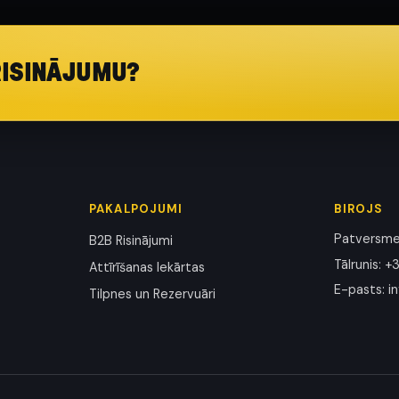
RISINĀJUMU?
PAKALPOJUMI
BIROJS
Patversmes
B2B Risinājumi
Tālrunis
:
+3
Attīrīšanas Iekārtas
E-pasts
:
i
Tilpnes un Rezervuāri