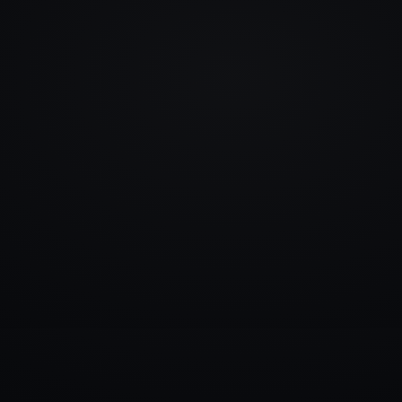
info@rlm.lv
+371 26 555 974
Katalogs
Pakalpojumi
Blogs
Kontakti
▾