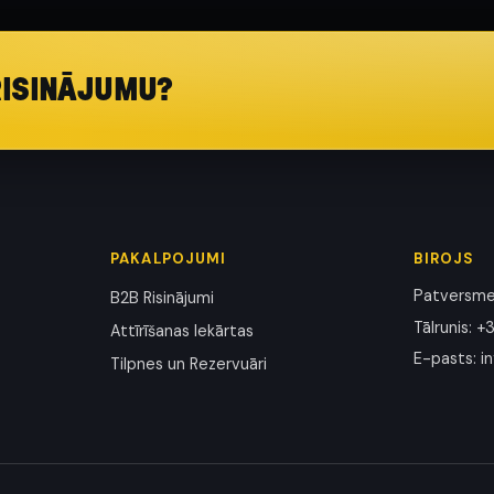
RISINĀJUMU?
PAKALPOJUMI
BIROJS
Patversmes
B2B Risinājumi
Tālrunis
:
+3
Attīrīšanas Iekārtas
E-pasts
:
i
Tilpnes un Rezervuāri