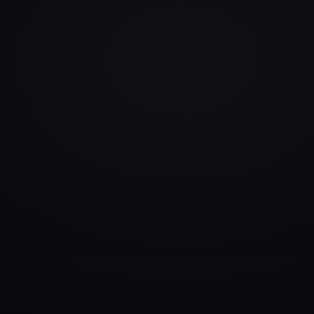
info@rlm.lv
+371 26 555 974
Katalogs
Pakalpojumi
Blogs
Kontakti
▾