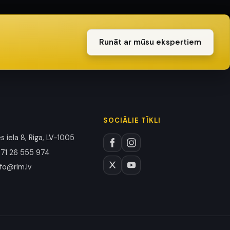
Runāt ar mūsu ekspertiem
SOCIĀLIE TĪKLI
 iela 8, Riga, LV-1005
71 26 555 974
nfo@rlm.lv