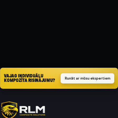
MATERIĀLS
Kompozīts
AIZSARGA TIPS
Triecienizturīgs
Pieprasīt piedāvājumu
VAJAG INDIVIDUĀLU
Runāt ar mūsu ekspertiem
KOMPOZĪTA RISINĀJUMU?