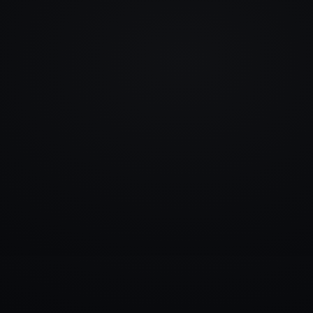
info@rlm.lv
+371 26 555 974
Katalogs
Pakalpojumi
Blogs
Kontakti
▾