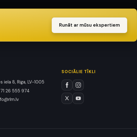
Runāt ar mūsu ekspertiem
SOCIĀLIE TĪKLI
 iela 8, Riga, LV-1005
71 26 555 974
nfo@rlm.lv