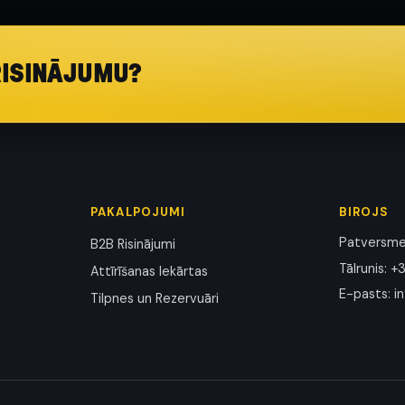
RISINĀJUMU?
PAKALPOJUMI
BIROJS
Patversmes
B2B Risinājumi
Tālrunis
:
+3
Attīrīšanas Iekārtas
E-pasts
:
i
Tilpnes un Rezervuāri