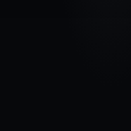
AUTOMAŠĪNAS MARKA
FIAT
MODELIS
500 II
GADI
2007 - 2015