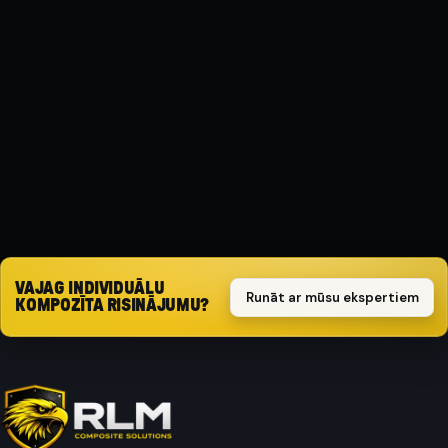
MATERIĀLS
Kompozīts
AIZSARGA TIPS
Triecienizturīgs
Pieprasīt piedāvājumu
VAJAG INDIVIDUĀLU
Runāt ar mūsu ekspertiem
KOMPOZĪTA RISINĀJUMU?