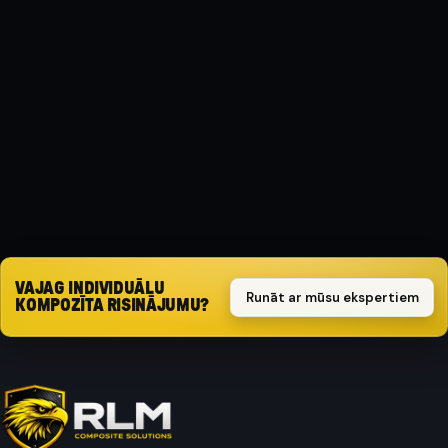
MATERIĀLS
Kompozīts
AIZSARGA TIPS
Triecienizturīgs
Pieprasīt piedāvājumu
VAJAG INDIVIDUĀLU
Runāt ar mūsu ekspertiem
KOMPOZĪTA RISINĀJUMU?