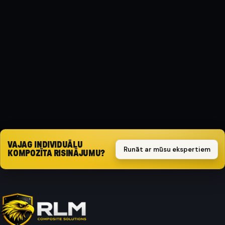
MATERIĀLS
Kompozīts
AIZSARGA TIPS
Triecienizturīgs
Pieprasīt piedāvājumu
VAJAG INDIVIDUĀLU
Runāt ar mūsu ekspertiem
KOMPOZĪTA RISINĀJUMU?