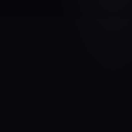
AUTOMAŠĪNAS MARKA
CITROEN
MODELIS
Jumper II
GADI
2014 - Tagad