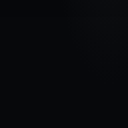
AUTOMAŠĪNAS MARKA
CITROEN
MODELIS
C4 II
GADI
2010 - 2016