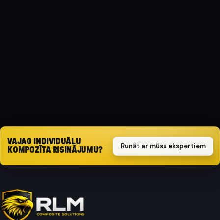
MATERIĀLS
Kompozīts
AIZSARGA TIPS
Triecienizturīgs
Pieprasīt piedāvājumu
VAJAG INDIVIDUĀLU
Runāt ar mūsu ekspertiem
KOMPOZĪTA RISINĀJUMU?