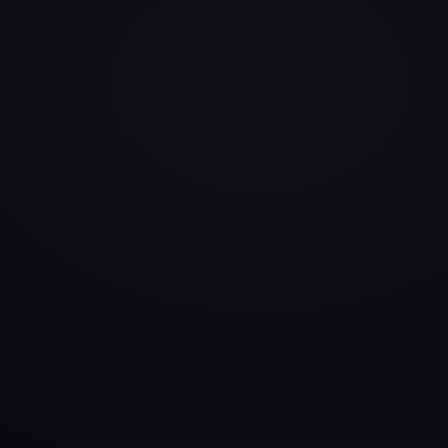
info@rlm.lv
+371 26 555 974
Katalogs
Pakalpojumi
Blogs
Kontakti
▾