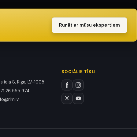
Runāt ar mūsu ekspertiem
SOCIĀLIE TĪKLI
 iela 8, Riga, LV-1005
71 26 555 974
nfo@rlm.lv