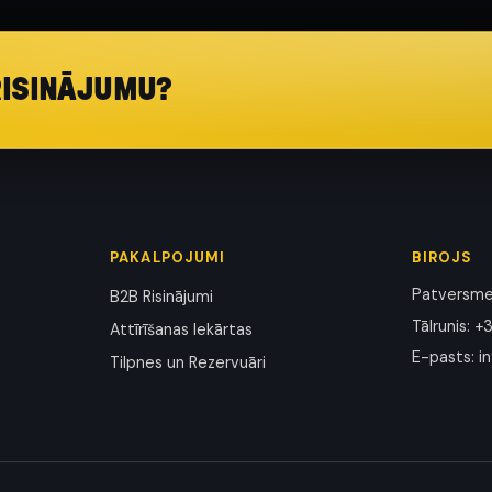
RISINĀJUMU?
PAKALPOJUMI
BIROJS
Patversmes
B2B Risinājumi
Tālrunis
:
+3
Attīrīšanas Iekārtas
E-pasts
:
i
Tilpnes un Rezervuāri