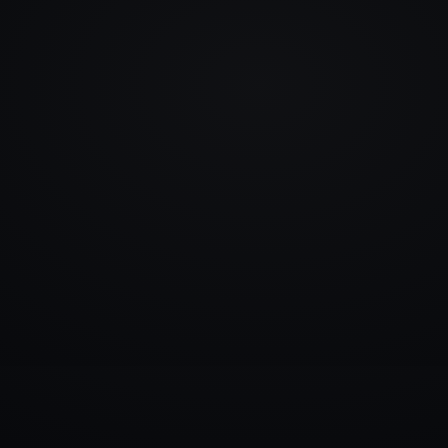
info@rlm.lv
+371 26 555 974
Katalogs
Pakalpojumi
Blogs
Kontakti
▾