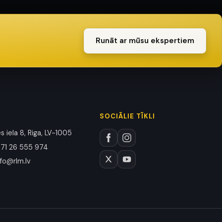
Runāt ar mūsu ekspertiem
SOCIĀLIE TĪKLI
 iela 8, Riga, LV-1005
71 26 555 974
nfo@rlm.lv