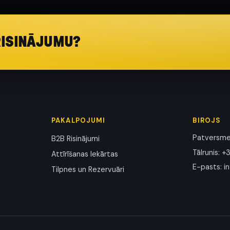
RISINĀJUMU?
PAKALPOJUMI
BIROJS
Patversmes
B2B Risinājumi
Tālrunis
:
+3
Attīrīšanas Iekārtas
E-pasts
:
i
Tilpnes un Rezervuāri