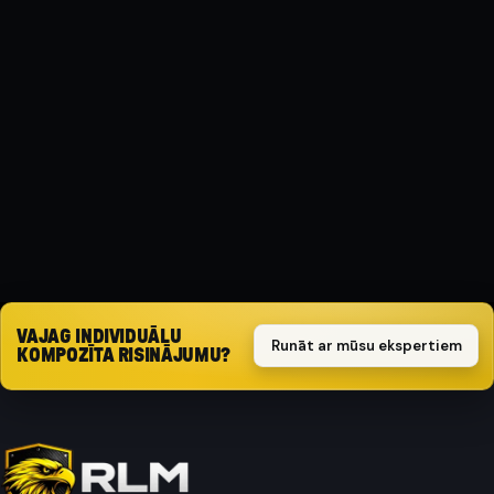
Kompozīts
AIZSARGA TIPS
Triecienizturīgs
SPECIFIKĀCIJA
( Benzin )
Pieprasīt piedāvājumu
VAJAG INDIVIDUĀLU
Runāt ar mūsu ekspertiem
KOMPOZĪTA RISINĀJUMU?