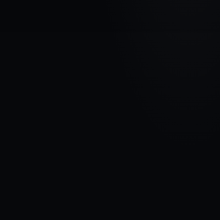
AUTOMAŠĪNAS MARKA
CITROEN
MODELIS
Berlingo I
GADI
1996 - 2002
MATERIĀLS