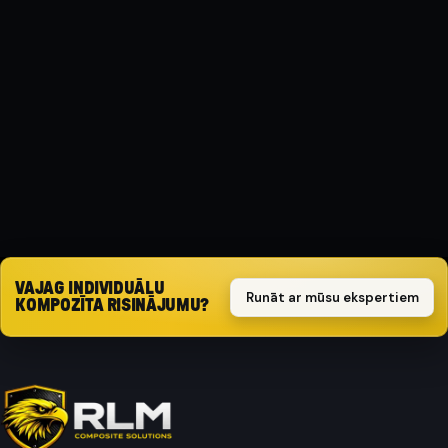
MATERIĀLS
Kompozīts
AIZSARGA TIPS
Triecienizturīgs
Pieprasīt piedāvājumu
VAJAG INDIVIDUĀLU
Runāt ar mūsu ekspertiem
KOMPOZĪTA RISINĀJUMU?