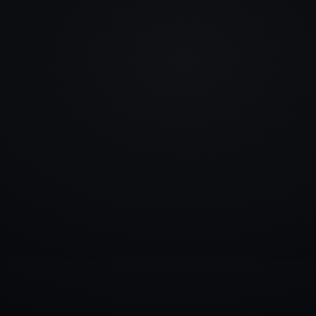
info@rlm.lv
+371 26 555 974
Katalogs
Pakalpojumi
Blogs
Kontakti
▾