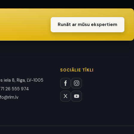
Runāt ar mūsu ekspertiem
SOCIĀLIE TĪKLI
 iela 8, Riga, LV-1005
71 26 555 974
nfo@rlm.lv