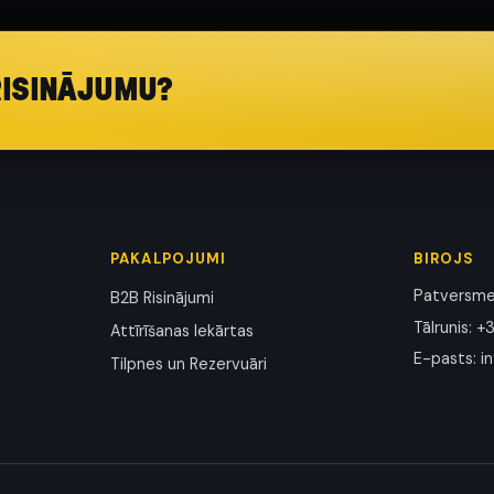
RISINĀJUMU?
PAKALPOJUMI
BIROJS
Patversmes
B2B Risinājumi
Tālrunis
:
+3
Attīrīšanas Iekārtas
E-pasts
:
i
Tilpnes un Rezervuāri