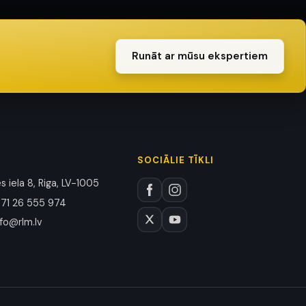
Runāt ar mūsu ekspertiem
SOCIĀLIE TĪKLI
 iela 8, Riga, LV-1005
71 26 555 974
nfo@rlm.lv