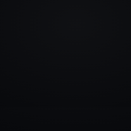
info@rlm.lv
+371 26 555 974
Katalogs
Pakalpojumi
Blogs
Kontakti
▾