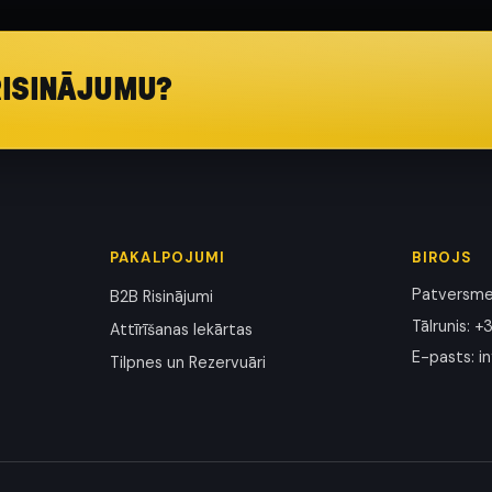
RISINĀJUMU?
PAKALPOJUMI
BIROJS
Patversmes
B2B Risinājumi
Tālrunis
:
+3
Attīrīšanas Iekārtas
E-pasts
:
i
Tilpnes un Rezervuāri