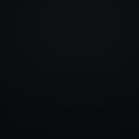
info@rlm.lv
+371 26 555 974
Katalogs
Pakalpojumi
Blogs
Kontakti
▾