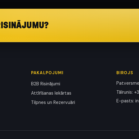
RISINĀJUMU?
PAKALPOJUMI
BIROJS
Patversmes
B2B Risinājumi
Tālrunis
:
+3
Attīrīšanas Iekārtas
E-pasts
:
i
Tilpnes un Rezervuāri