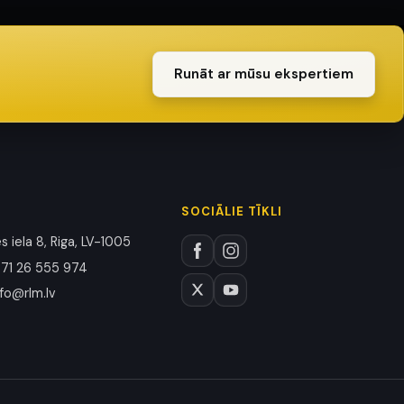
Runāt ar mūsu ekspertiem
SOCIĀLIE TĪKLI
 iela 8, Riga, LV-1005
71 26 555 974
nfo@rlm.lv