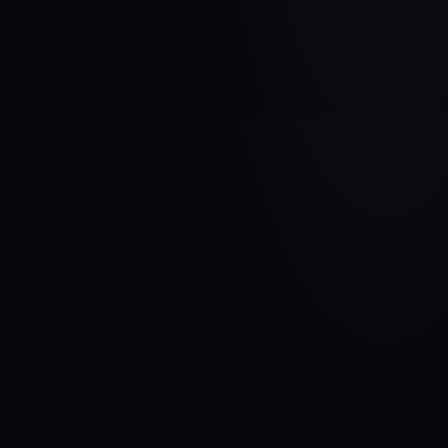
AUTOMAŠĪNAS MARKA
BMW
MODELIS
7 F01 (RWD)
GADI
2008 - 2012