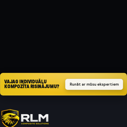
MATERIĀLS
Kompozīts
AIZSARGA TIPS
Triecienizturīgs
Pieprasīt piedāvājumu
VAJAG INDIVIDUĀLU
Runāt ar mūsu ekspertiem
KOMPOZĪTA RISINĀJUMU?