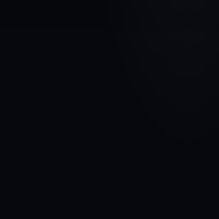
AUTOMAŠĪNAS MARKA
BMW
MODELIS
7 E32
GADI
1986 - 1994