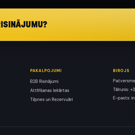
RISINĀJUMU?
PAKALPOJUMI
BIROJS
Patversmes
B2B Risinājumi
Tālrunis
:
+3
Attīrīšanas Iekārtas
E-pasts
:
i
Tilpnes un Rezervuāri