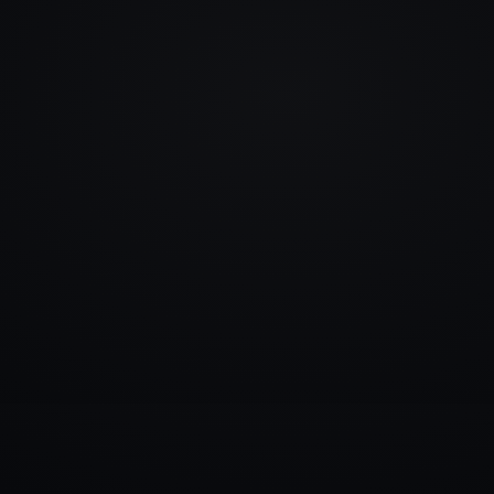
info@rlm.lv
+371 26 555 974
Katalogs
Pakalpojumi
Blogs
Kontakti
▾