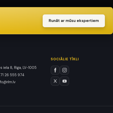
Runāt ar mūsu ekspertiem
SOCIĀLIE TĪKLI
 iela 8, Riga, LV-1005
71 26 555 974
nfo@rlm.lv