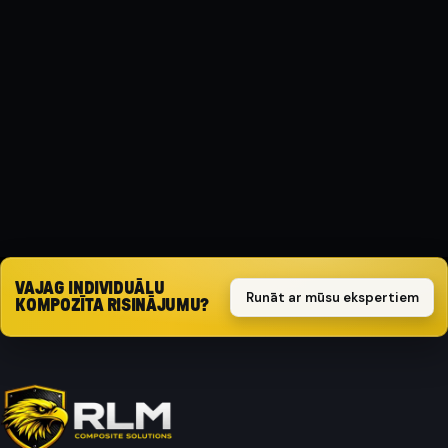
MATERIĀLS
Kompozīts
AIZSARGA TIPS
Triecienizturīgs
Pieprasīt piedāvājumu
VAJAG INDIVIDUĀLU
Runāt ar mūsu ekspertiem
KOMPOZĪTA RISINĀJUMU?