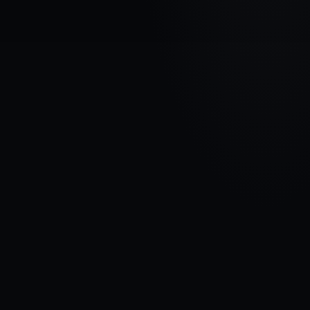
AUTOMAŠĪNAS MARKA
AUDI
MODELIS
Allroad ( C7 )
GADI
2014 - 2019