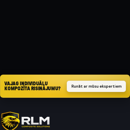
MATERIĀLS
Kompozīts
AIZSARGA TIPS
Triecienizturīgs
Pieprasīt piedāvājumu
VAJAG INDIVIDUĀLU
Runāt ar mūsu ekspertiem
KOMPOZĪTA RISINĀJUMU?