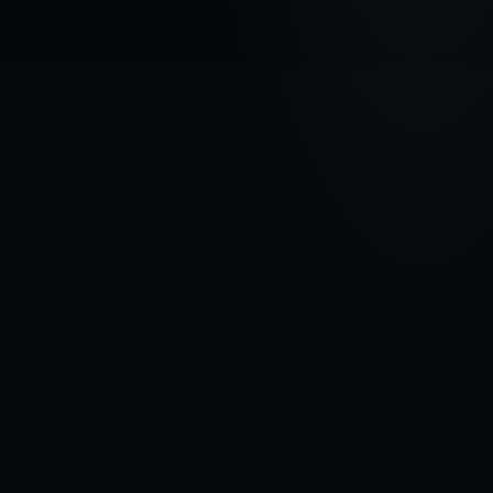
AUTOMAŠĪNAS MARKA
AUDI
MODELIS
A3 III
GADI
2012 - 2016