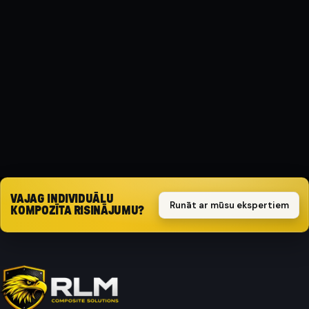
MATERIĀLS
Kompozīts
AIZSARGA TIPS
Triecienizturīgs
Pieprasīt piedāvājumu
VAJAG INDIVIDUĀLU
Runāt ar mūsu ekspertiem
KOMPOZĪTA RISINĀJUMU?